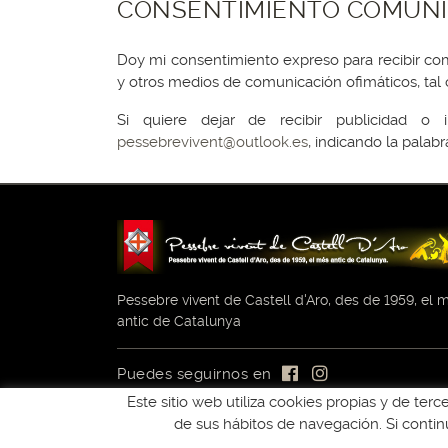
CONSENTIMIENTO COMUNI
Doy mi consentimiento expreso para recibir co
y otros medios de comunicación ofimáticos, ta
Si quiere dejar de recibir publicidad o 
pessebrevivent@outlook.es
, indicando la palab
Pessebre vivent de Castell d'Aro, des de 1959, el 
antic de Catalunya
Puedes seguirnos en
Este sitio web utiliza cookies propias y de ter
de sus hábitos de navegación. Si cont