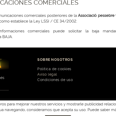
CACIONES COMERCIALES
municaciones comerciales posteriores de la
Associació pessebre v
l como establece la Ley LSSI / CE 34/2002.
informaciones comerciales puede solicitar la baja mand
ra BAJA.
SOBRE NOSOTROS
Política de cookies
Aviso legal
més
Condiciones de uso
ceros para mejorar nuestros servicios y mostrarle publicidad relac
inua navegando, consideramos que acepta su uso. Puede saber más
Distribuido por: