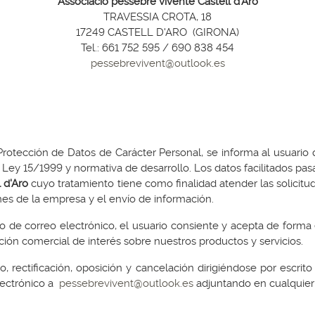
Associació pessebre vivente Castell d'Aro
TRAVESSIA CROTA, 18
17249 CASTELL D'ARO (GIRONA)
Tel.: 661 752 595 / 690 838 454
pessebrevivent@outlook.es
otección de Datos de Carácter Personal, se informa al usuario q
 Ley 15/1999 y normativa de desarrollo. Los datos facilitados pas
 d'Aro
cuyo tratamiento tiene como finalidad atender las solicitu
nes de la empresa y el envío de información.
o de correo electrónico, el usuario consiente y acepta de forma
ción comercial de interés sobre nuestros productos y servicios.
, rectificación, oposición y cancelación dirigiéndose por escrito
lectrónico a
pessebrevivent@outlook.es
adjuntando en cualquier 