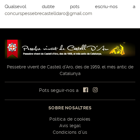
Qualsevol dubte pots escriu-nos a
concurspessebrecastelldaro@gmail.com
Pessebre vivent de Castell d'Aro, des de 1959, el més antic de
Catalunya
Pots seguir-nos a
SOBRE NOSALTRES
Política de cookies
Avís legal
Condicions d'ús